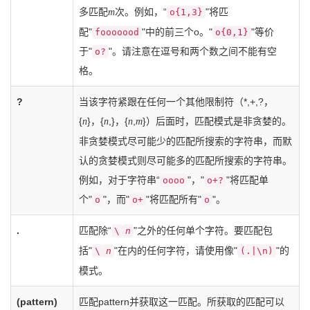
多匹配
次。例如，“
"将匹
m
o{1,3}
配"
"中的前三个o。"
"等价
fooooood
o{0,1}
于"
"。请注意在逗号和两个数之间不能有空
o?
格。
?
当该字符紧跟在任何一个其他限制符（*,+,?，
{
}，{
,}，{
,
}）后面时，匹配模式是非贪婪的。
n
n
n
m
非贪婪模式尽可能少的匹配所搜索的字符串，而默
认的贪婪模式则尽可能多的匹配所搜索的字符串。
例如，对于字符串“
"，"
"将匹配单
oooo
o+?
个"
"，而"
"将匹配所有"
"。
o
o+
o
.
匹配除“
"之外的任何单个字符。要匹配包
\
n
括"
"在内的任何字符，请使用像"
"的
\
n
(.|\n)
模式。
(pattern)
匹配pattern并获取这一匹配。所获取的匹配可以