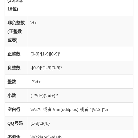
(15位或
18位)
非负整数
\d+
(正整数
或零)
正整数
[0-9]*[1-9][0-9]*
负整数
-[0-9]*[1-9][0-9]*
整数
-?\d+
小数
(-?\d+)(\.\d+)?
空白行
\n\s*\r 或者 \n\n(editplus) 或者 ^[\s\S ]*\n
QQ号码
[1-9]\d{4,}
不包含
\b((?!abc)\w)+\b