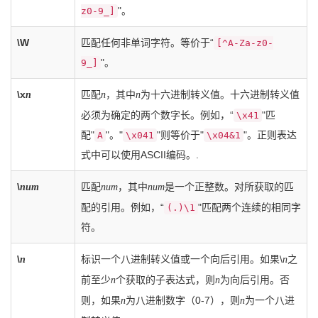
"。
z0-9_]
\W
匹配任何非单词字符。等价于“
[^A-Za-z0-
"。
9_]
\x
匹配
，其中
为十六进制转义值。十六进制转义值
n
n
n
必须为确定的两个数字长。例如，“
"匹
\x41
配"
"。"
"则等价于"
"。正则表达
A
\x041
\x04&1
式中可以使用ASCII编码。.
\
匹配
，其中
是一个正整数。对所获取的匹
num
num
num
配的引用。例如，“
"匹配两个连续的相同字
(.)\1
符。
\
标识一个八进制转义值或一个向后引用。如果\
之
n
n
前至少
个获取的子表达式，则
为向后引用。否
n
n
则，如果
为八进制数字（0-7），则
为一个八进
n
n