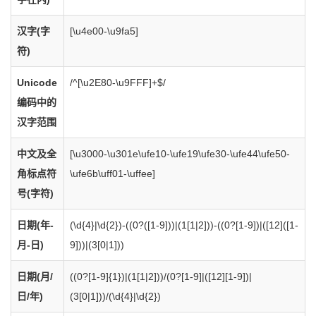
汉字(字
[\u4e00-\u9fa5]
符)
Unicode
/^[\u2E80-\u9FFF]+$/
编码中的
汉字范围
中文及全
[\u3000-\u301e\ufe10-\ufe19\ufe30-\ufe44\ufe50-
角标点符
\ufe6b\uff01-\uffee]
号(字符)
日期(年-
(\d{4}|\d{2})-((0?([1-9]))|(1[1|2]))-((0?[1-9])|([12]([1-
月-日)
9]))|(3[0|1]))
日期(月/
((0?[1-9]{1})|(1[1|2]))/(0?[1-9]|([12][1-9])|
日/年)
(3[0|1]))/(\d{4}|\d{2})