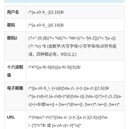
用户名
/^[a-z0-9_-]{3,16}$/
密码
/^[a-z0-9_-]{6,18}$/
密码2
(?=^.{8,}$)(?=.*\d)(?=.*\W+)(?=.*[A-Z])(?=.*[a-z])
(?!.*\n).*$
(由数字/大写字母/小写字母/标点符号组
成，四种都必有，8位以上)
十六进制
/^#?([a-f0-9]{6}|[a-f0-9]{3})$/
值
电子邮箱
/^([a-z0-9_\.-]+)@([\da-z\.-]+)\.([a-z\.]{2,6})$/
/^[a-z\d]+(\.[a-z\d]+)*@([\da-z](-[\da-z])?)+(\.{1,2}[a-
z]+)+$/或
\w+([-+.]\w+)*@\w+([-.]\w+)*\.\w+([-.]\w+)*
URL
/^(https?:\/\/)?([\da-z\.-]+)\.([a-z\.]{2,6})([\/\w
\.-]*)*\/?$/ 或
[a-zA-z]+://[^\s]*