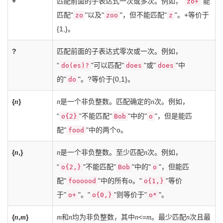
+
匹配前面的子表达式一次或多次。例如，“
"能
zo+
匹配"
"以及"
"，但不能匹配"
"。+等价于
zo
zoo
z
{1,}。
?
匹配前面的子表达式零次或一次。例如，
“
"可以匹配"
"或"
"中
do(es)?
does
does
的"
"。?等价于{0,1}。
do
{
}
是一个非负整数。匹配确定的
次。例如，
n
n
n
“
"不能匹配"
"中的"
"，但是能匹
o{2}
Bob
o
配"
"中的两个o。
food
{
,}
是一个非负整数。至少匹配
次。例如，
n
n
n
“
"不能匹配"
"中的"
"，但能匹
o{2,}
Bob
o
配"
"中的所有o。"
"等价
foooood
o{1,}
于"
"。"
"则等价于"
"。
o+
o{0,}
o*
{
,
}
和
均为非负整数，其中
<=
。最少匹配
次且最
n
m
m
n
n
m
n