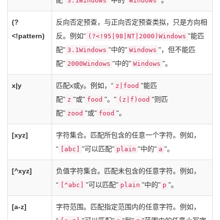
配"
"中的"
"。
3.1Windows
Windows
(?
反向否定预查，与正向否定预查类拟，只是方向相
<!pattern)
反。例如“
"能匹
(?<!95|98|NT|2000)Windows
配"
"中的"
"，但不能匹
3.1Windows
Windows
配"
"中的"
"。
2000Windows
Windows
x|y
匹配x或y。例如，“
"能匹
z|food
配"
"或"
"。"
"则匹
z
food
(z|f)ood
配"
"或"
"。
zood
food
[xyz]
字符集合。匹配所包含的任意一个字符。例如，
“
"可以匹配"
"中的"
"。
[abc]
plain
a
[^xyz]
负值字符集合。匹配未包含的任意字符。例如，
“
"可以匹配"
"中的"
"。
[^abc]
plain
p
[a-z]
字符范围。匹配指定范围内的任意字符。例如，