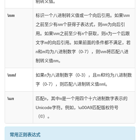
制转义值。
\
标识一个八进制转义值或一个向后引用。如果\
nm
nm
之前至少有
个获得子表达式，则
为向后引
nm
nm
用。如果\
之前至少有
个获取，则
为一个后跟
nm
n
n
文字
的向后引用。如果前面的条件都不满足，若
m
和
均为八进制数字（0-7），则\
将匹配八进
n
m
nm
制转义值
。
nm
\
如果
为八进制数字（0-3），且
均为八进制数
nml
n
m和l
字（0-7），则匹配八进制转义值
l。
nm
\u
匹配
，其中
是一个用四个十六进制数字表示的
n
n
n
Unicode字符。例如，\u00A9匹配版权符号
（©）。
常用正则表达式