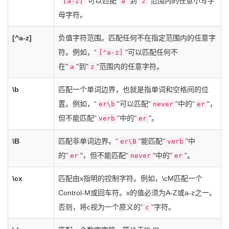
“
"可以匹配"
"到"
"范围内的任意小写字
[a-z]
a
z
母字符。
[^a-z]
负值字符范围。匹配任何不在指定范围内的任意字
符。例如，“
"可以匹配任何不
[^a-z]
在"
"到"
"范围内的任意字符。
a
z
\b
匹配一个单词边界，也就是指单词和空格间的位
置。例如，“
"可以匹配"
"中的"
"，
er\b
never
er
但不能匹配"
"中的"
"。
verb
er
\B
匹配非单词边界。“
"能匹配"
"中
er\B
verb
的"
"，但不能匹配"
"中的"
"。
er
never
er
\cx
匹配由x指明的控制字符。例如，\cM匹配一个
Control-M或回车符。x的值必须为A-Z或a-z之一。
否则，将c视为一个原义的“
"字符。
c