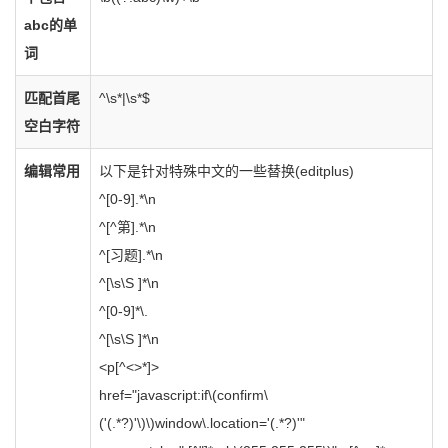
abc的单
词
匹配首尾
^\s*|\s*$
空白字符
编辑常用
以下是针对特殊中文的一些替换(editplus)
^[0-9].*\n
^[^第].*\n
^[习题].*\n
^[\s\S ]*\n
^[0-9]*\.
^[\s\S ]*\n
<p[^<>*]>
href="javascript:if\(confirm\
('(.*?)'\)\)window\.location='(.*?)'"