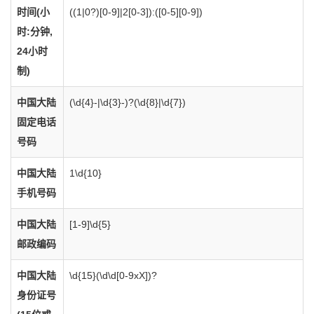
时间(小
((1|0?)[0-9]|2[0-3]):([0-5][0-9])
时:分钟,
24小时
制)
中国大陆
(\d{4}-|\d{3}-)?(\d{8}|\d{7})
固定电话
号码
中国大陆
1\d{10}
手机号码
中国大陆
[1-9]\d{5}
邮政编码
中国大陆
\d{15}(\d\d[0-9xX])?
身份证号